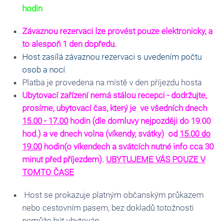
hodin
Závaznou rezervaci lze provést pouze elektronicky, a
to alespoň 1 den dopředu.
Host zasílá závaznou rezervaci s uvedením počtu
osob a nocí
Platba je provedena na místě v den příjezdu hosta
Ubytovací zařízení nemá stálou recepci - dodržujte,
prosíme, ubytovací čas, který je ve všedních dnech
15.00 - 17.00
hodin (dle domluvy nejpozději do 19.00
hod.) a v
e dnech volna (víkendy, svátky) od
15.00 do
19.00
hodin(o víkendech a svátcích nutné info cca 30
minut před příjezdem).
UBYTUJEME VÁS POUZE V
TOMTO ČASE
Host se prokazuje platným občanským průkazem
nebo cestovním pasem, bez dokladů totožnosti
nemůže být ubytován