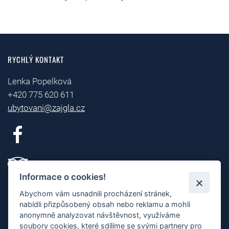
RYCHLÝ KONTAKT
Lenka Popelková
+420 775 620 611
ubytovani@zajgla.cz
Informace o cookies!
NAVIGACE
Abychom vám usnadnili procházení stránek,
nabídli přizpůsobený obsah nebo reklamu a mohli
Letní dovolená Bílé Karpaty
anonymně analyzovat návštěvnost, využíváme
soubory cookies, které sdílíme se svými partnery pro