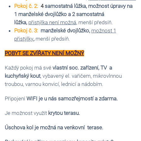
Pokoj č. 2:
4
samostatná lůžka, možnost úpravy na
1 manželské dvojlůžko a 2 samostatná
lůžka,
přistýlka není možná
, menší předsíň.
Pokoj č. 3:
manželské dvojlůžko,
možnost 1
přistýlky
,
menší předsíň.
POBYT SE ZVÍŘATY NENÍ MOŽNÝ
Každý pokoj má své
vlastní soc. zařízení, TV a
kuchyňský kout
, vybavený el. vařičem, mikrovlnnou
troubou, varnou konvicí, lednicí a nádobím.
Připojení
WIFI je u nás samozřejmostí a zdarma.
Je možnost využít
krytou terasu.
Úschova kol je možná na venkovní terase.