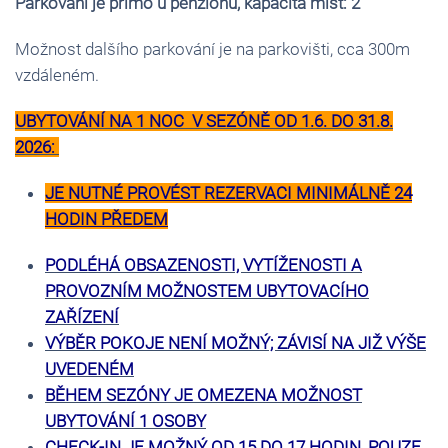
Parkování je přímo u penzionu, kapacita míst: 2
Možnost dalšího parkování je na parkovišti, cca 300m
vzdáleném.
UBYTOVÁNÍ NA 1 NOC V SEZÓNĚ OD 1.6. DO 31.8.
2026:
JE NUTNÉ PROVÉST REZERVACI MINIMÁLNĚ 24
HODIN PŘEDEM
PODLÉHÁ OBSAZENOSTI, VYTÍŽENOSTI A
PROVOZNÍM MOŽNOSTEM UBYTOVACÍHO
ZAŘÍZENÍ
VÝBĚR POKOJE NENÍ MOŽNÝ; ZÁVISÍ NA JIŽ VÝŠE
UVEDENÉM
BĚHEM SEZÓNY JE OMEZENA MOŽNOST
UBYTOVÁNÍ 1 OSOBY
CHECK-IN JE MOŽNÝ OD 15 DO 17 HODIN, POUZE