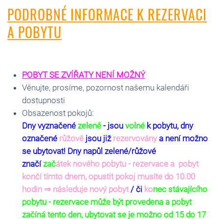
PODROBNÉ INFORMACE K REZERVACI
A POBYTU
POBYT SE ZVÍŘATY NENÍ MOŽNÝ
Věnujte, prosíme, pozornost našemu kalendáři
dostupnosti
Obsazenost pokojů:
Dny vyznačené
zeleně
- jsou
volné
k pobytu, dny
označené
růžově
jsou již
rezervovány
a není možno
se ubytovat! Dny napůl zelené/růžové
značí
zač
átek nového pobytu - rezervace a pobyt
končí tímto dnem, opustit pokoj musíte do 10.00
hodin ⇒ následuje nový pobyt
/ či
ko
nec
stávajícího
pobytu - rezervace může být provedena a pobyt
začíná tento den, ubytovat se je možno od 15 do 17